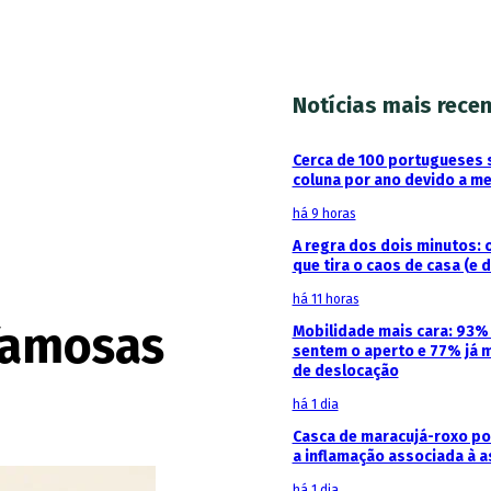
Notícias mais rece
Cerca de 100 portugueses 
coluna por ano devido a m
há 9 horas
A regra dos dois minutos: 
que tira o caos de casa (e 
há 11 horas
famosas
Mobilidade mais cara: 93
sentem o aperto e 77% já 
de deslocação
há 1 dia
Casca de maracujá-roxo pod
a inflamação associada à 
há 1 dia