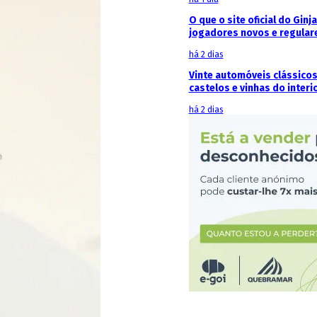
O que o site oficial do Ginj
jogadores novos e regular
há 2 dias
Vinte automóveis clássicos
castelos e vinhas do interi
há 2 dias