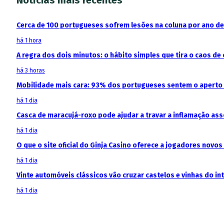
Cerca de 100 portugueses sofrem lesões na coluna por ano d
há 1 hora
A regra dos dois minutos: o hábito simples que tira o caos de 
há 3 horas
Mobilidade mais cara: 93% dos portugueses sentem o aperto
há 1 dia
Casca de maracujá-roxo pode ajudar a travar a inflamação as
há 1 dia
O que o site oficial do Ginja Casino oferece a jogadores novos
há 1 dia
Vinte automóveis clássicos vão cruzar castelos e vinhas do in
há 1 dia