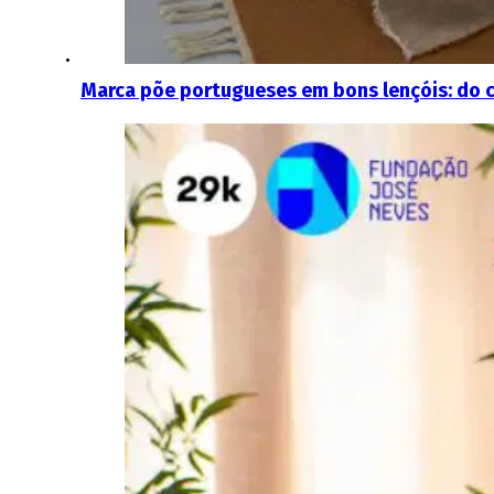
Marca põe portugueses em bons lençóis: do c