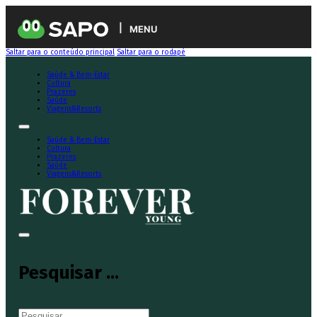
MENU
Saltar para o conteúdo principal
Saltar para o rodapé
Saúde & Bem-Estar
Cultura
Prazeres
Saúde
Viagens&Resorts
Saúde & Bem-Estar
Cultura
Prazeres
Saúde
Viagens&Resorts
Pesquisar ...
Pesquisar