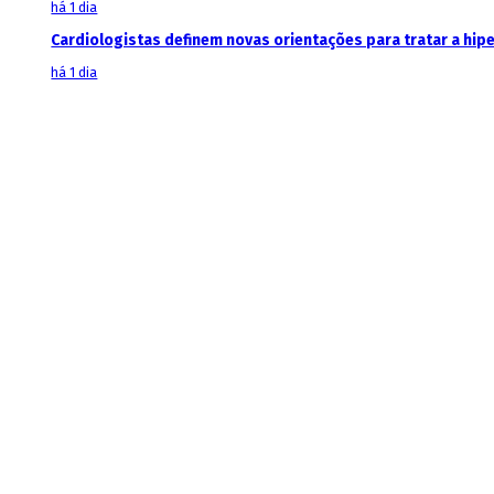
há 1 dia
Cardiologistas definem novas orientações para tratar a hi
há 1 dia