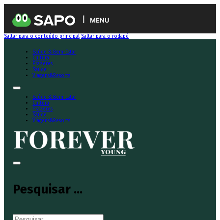
MENU
Saltar para o conteúdo principal
Saltar para o rodapé
Saúde & Bem-Estar
Cultura
Prazeres
Saúde
Viagens&Resorts
Saúde & Bem-Estar
Cultura
Prazeres
Saúde
Viagens&Resorts
Pesquisar ...
Pesquisar