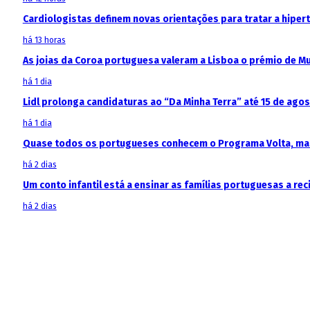
Cardiologistas definem novas orientações para tratar a hipe
há 13 horas
As joias da Coroa portuguesa valeram a Lisboa o prémio de M
há 1 dia
Lidl prolonga candidaturas ao “Da Minha Terra” até 15 de ago
há 1 dia
Quase todos os portugueses conhecem o Programa Volta, mas
há 2 dias
Um conto infantil está a ensinar as famílias portuguesas a recic
há 2 dias