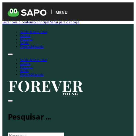
MENU
Saltar para o conteúdo principal
Saltar para o rodapé
Saúde & Bem-Estar
Cultura
Prazeres
Saúde
Viagens&Resorts
Saúde & Bem-Estar
Cultura
Prazeres
Saúde
Viagens&Resorts
Pesquisar ...
Pesquisar