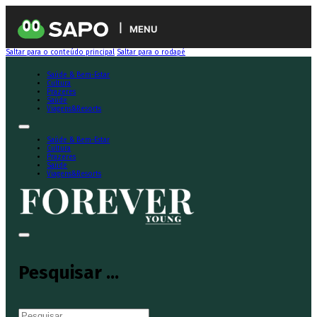
MENU
Saltar para o conteúdo principal
Saltar para o rodapé
Saúde & Bem-Estar
Cultura
Prazeres
Saúde
Viagens&Resorts
Saúde & Bem-Estar
Cultura
Prazeres
Saúde
Viagens&Resorts
Pesquisar ...
Pesquisar