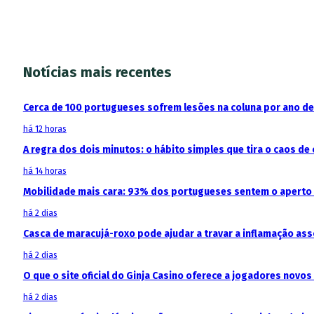
Notícias mais recentes
Cerca de 100 portugueses sofrem lesões na coluna por ano d
há 12 horas
A regra dos dois minutos: o hábito simples que tira o caos de 
há 14 horas
Mobilidade mais cara: 93% dos portugueses sentem o aperto
há 2 dias
Casca de maracujá-roxo pode ajudar a travar a inflamação as
há 2 dias
O que o site oficial do Ginja Casino oferece a jogadores novos
há 2 dias