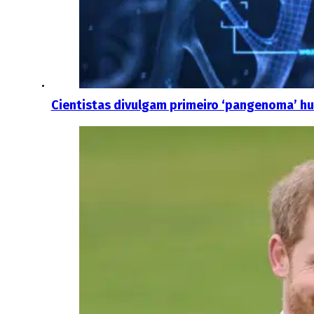
Cientistas divulgam primeiro ‘pangenoma’ h