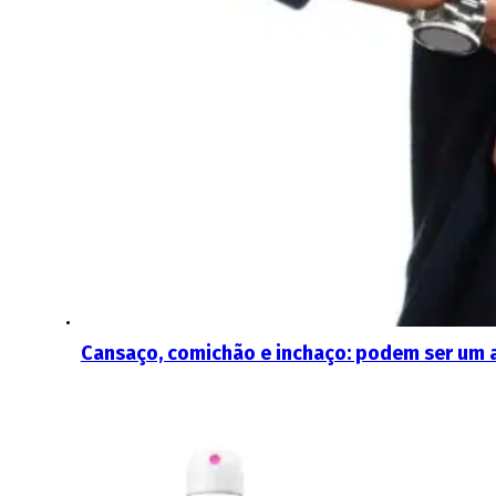
Cansaço, comichão e inchaço: podem ser um a