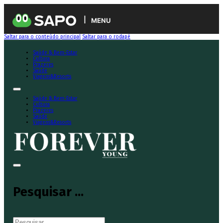
MENU
Saltar para o conteúdo principal
Saltar para o rodapé
Saúde & Bem-Estar
Cultura
Prazeres
Saúde
Viagens&Resorts
Saúde & Bem-Estar
Cultura
Prazeres
Saúde
Viagens&Resorts
Pesquisar ...
Pesquisar