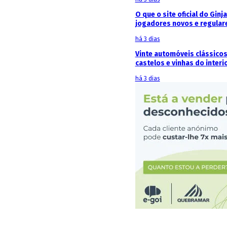
O que o site oficial do Ginj
jogadores novos e regular
há 3 dias
Vinte automóveis clássicos
castelos e vinhas do interi
há 3 dias