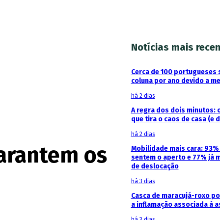
Notícias mais rece
Cerca de 100 portugueses 
coluna por ano devido a m
há 2 dias
A regra dos dois minutos: 
que tira o caos de casa (e 
há 2 dias
garantem os
Mobilidade mais cara: 93
sentem o aperto e 77% já 
de deslocação
há 3 dias
Casca de maracujá-roxo pod
a inflamação associada à 
há 3 dias