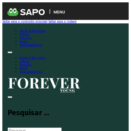
MENU
Saltar para o conteúdo principal
Saltar para o rodapé
Saúde & Bem-Estar
Cultura
Prazeres
Saúde
Viagens&Resorts
Saúde & Bem-Estar
Cultura
Prazeres
Saúde
Viagens&Resorts
Pesquisar ...
Pesquisar