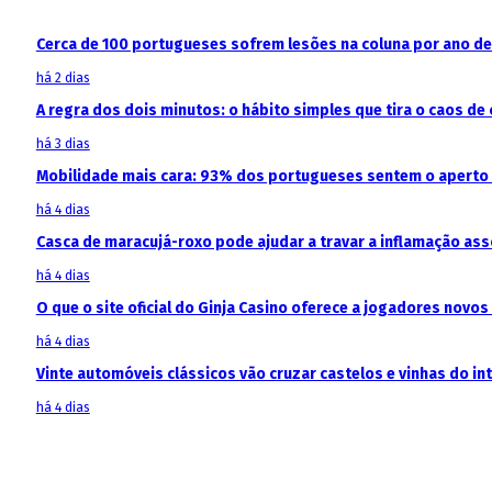
Cerca de 100 portugueses sofrem lesões na coluna por ano d
há 2 dias
A regra dos dois minutos: o hábito simples que tira o caos de 
há 3 dias
Mobilidade mais cara: 93% dos portugueses sentem o aperto
há 4 dias
Casca de maracujá-roxo pode ajudar a travar a inflamação as
há 4 dias
O que o site oficial do Ginja Casino oferece a jogadores novos
há 4 dias
Vinte automóveis clássicos vão cruzar castelos e vinhas do in
há 4 dias