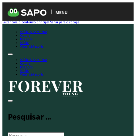
MENU
Saltar para o conteúdo principal
Saltar para o rodapé
Saúde & Bem-Estar
Cultura
Prazeres
Saúde
Viagens&Resorts
Saúde & Bem-Estar
Cultura
Prazeres
Saúde
Viagens&Resorts
Pesquisar ...
Pesquisar