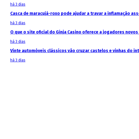
há 3 dias
Casca de maracujá-roxo pode ajudar a travar a inflamação as
há 3 dias
O que o site oficial do Ginja Casino oferece a jogadores novos
há 3 dias
Vinte automóveis clássicos vão cruzar castelos e vinhas do in
há 3 dias