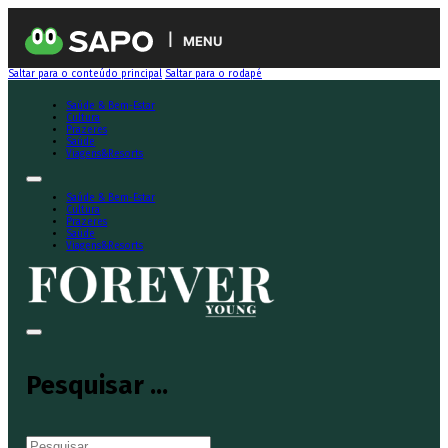
MENU
Saltar para o conteúdo principal
Saltar para o rodapé
Saúde & Bem-Estar
Cultura
Prazeres
Saúde
Viagens&Resorts
Saúde & Bem-Estar
Cultura
Prazeres
Saúde
Viagens&Resorts
Pesquisar ...
Pesquisar