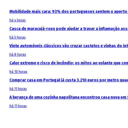
Mobilidade mais cara: 93% dos portugueses sentem o aperto
há 4 horas
Casca de maracujá-roxo pode ajudar a travar a inflamação as
há 5 horas
Vinte automóveis clássicos vão cruzar castelos e vinhas do in
há 8 horas
Calor extremo e risco de incêndio: os mitos ao volante que c
há 10 horas
Comprar casa em Portugal já custa 3.210 euros por metro qua
há 11 horas
A herança de uma cozinha napolitana encontrou casa nova em 
há 11 horas