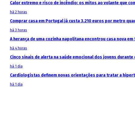
Calor extremo e risco de incêndio: os mitos ao volante que c
há 2 horas
Comprar casa em Portugal já custa 3.210 euros por metro qua
há 3 horas
A herança de uma cozinha napolitana encontrou casa nova em 
há 4 horas
Cinco sinais de alerta na saúde emocional dos jovens durante 
há 1 dia
Cardiologistas definem novas orientações para tratar a hipe
há 1 dia