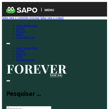
MENU
Saltar para o conteúdo principal
Saltar para o rodapé
Saúde & Bem-Estar
Cultura
Prazeres
Saúde
Viagens&Resorts
Saúde & Bem-Estar
Cultura
Prazeres
Saúde
Viagens&Resorts
Pesquisar ...
Pesquisar