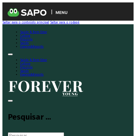
MENU
Saltar para o conteúdo principal
Saltar para o rodapé
Saúde & Bem-Estar
Cultura
Prazeres
Saúde
Viagens&Resorts
Saúde & Bem-Estar
Cultura
Prazeres
Saúde
Viagens&Resorts
Pesquisar ...
Pesquisar