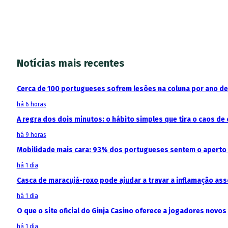
Notícias mais recentes
Cerca de 100 portugueses sofrem lesões na coluna por ano d
há 6 horas
A regra dos dois minutos: o hábito simples que tira o caos de 
há 9 horas
Mobilidade mais cara: 93% dos portugueses sentem o aperto
há 1 dia
Casca de maracujá-roxo pode ajudar a travar a inflamação as
há 1 dia
O que o site oficial do Ginja Casino oferece a jogadores novos
há 1 dia