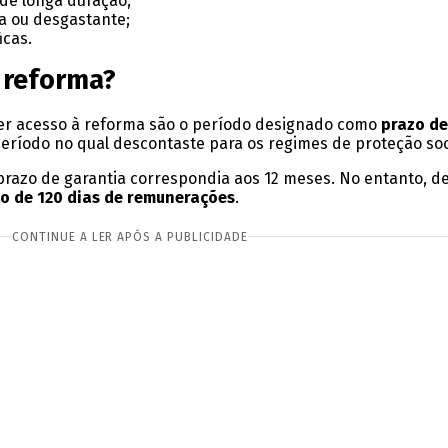
de longa duração;
a ou desgastante;
icas.
 reforma?
ter acesso à reforma são o período designado como
prazo de
ríodo no qual descontaste para os regimes de proteção soc
 prazo de garantia correspondia aos 12 meses. No entanto, de
o de 120 dias de remunerações
.
CONTINUE A LER APÓS A PUBLICIDADE