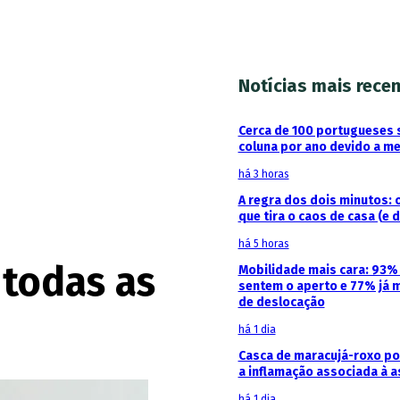
Notícias mais rece
Cerca de 100 portugueses 
coluna por ano devido a m
há 3 horas
A regra dos dois minutos: 
que tira o caos de casa (e 
há 5 horas
 todas as
Mobilidade mais cara: 93
sentem o aperto e 77% já 
de deslocação
há 1 dia
Casca de maracujá-roxo pod
a inflamação associada à 
há 1 dia