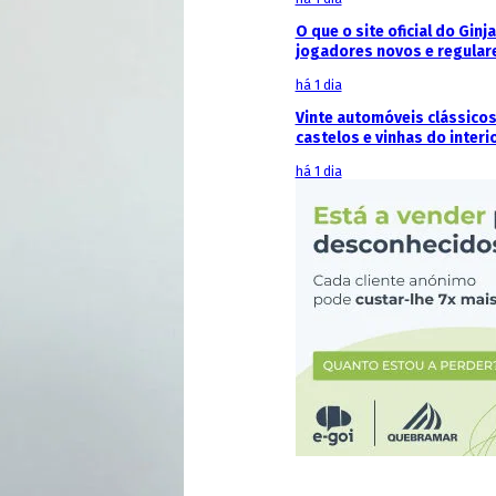
O que o site oficial do Ginj
jogadores novos e regular
há 1 dia
Vinte automóveis clássicos
castelos e vinhas do interi
há 1 dia