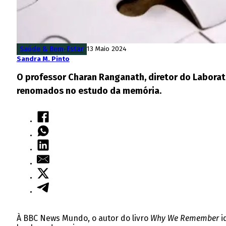
Saúde & Bem-Estar
13 Maio 2024
Sandra M. Pinto
O professor Charan Ranganath, diretor do Laborat
renomados no estudo da memória.
À BBC News Mundo, o autor do livro
Why We Remember
i