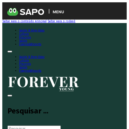
MENU
Saltar para o conteúdo principal
Saltar para o rodapé
Saúde & Bem-Estar
Cultura
Prazeres
Saúde
Viagens&Resorts
Saúde & Bem-Estar
Cultura
Prazeres
Saúde
Viagens&Resorts
Pesquisar ...
Pesquisar