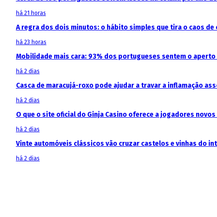
há 21 horas
A regra dos dois minutos: o hábito simples que tira o caos de 
há 23 horas
Mobilidade mais cara: 93% dos portugueses sentem o aperto
há 2 dias
Casca de maracujá-roxo pode ajudar a travar a inflamação as
há 2 dias
O que o site oficial do Ginja Casino oferece a jogadores novos
há 2 dias
Vinte automóveis clássicos vão cruzar castelos e vinhas do in
há 2 dias