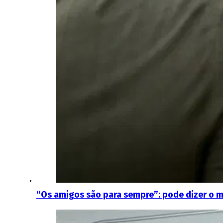
“Os amigos são para sempre”: pode dizer o 