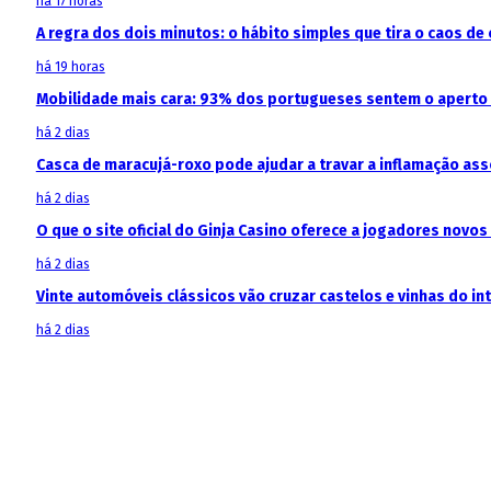
há 17 horas
A regra dos dois minutos: o hábito simples que tira o caos de 
há 19 horas
Mobilidade mais cara: 93% dos portugueses sentem o aperto
há 2 dias
Casca de maracujá-roxo pode ajudar a travar a inflamação as
há 2 dias
O que o site oficial do Ginja Casino oferece a jogadores novos
há 2 dias
Vinte automóveis clássicos vão cruzar castelos e vinhas do in
há 2 dias