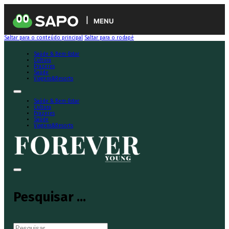
MENU
Saltar para o conteúdo principal
Saltar para o rodapé
Saúde & Bem-Estar
Cultura
Prazeres
Saúde
Viagens&Resorts
Saúde & Bem-Estar
Cultura
Prazeres
Saúde
Viagens&Resorts
Pesquisar ...
Pesquisar