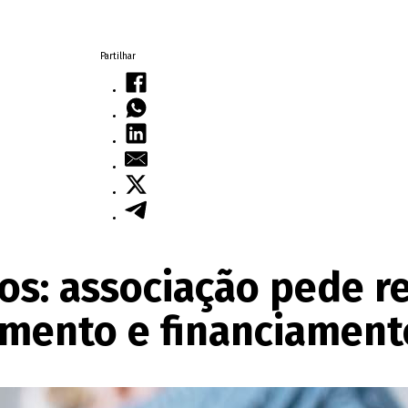
Partilhar
s: associação pede r
mento e financiament