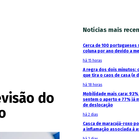
Notícias mais rece
Cerca de 100 portugueses 
coluna por ano devido a m
há 15 horas
A regra dos dois minutos: 
que tira o caos de casa (e 
há 18 horas
evisão do
Mobilidade mais cara: 93
sentem o aperto e 77% já 
de deslocação
o
há 2 dias
Casca de maracujá-roxo pod
a inflamação associada à 
há 2 dias