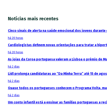
Notícias mais recentes
Cinco sinais de alerta na saúde emocional dos jovens durante 
há 20 horas
Cardiologistas definem novas orientações para tratar a hipe
há 20 horas
As joias da Coroa portuguesa valeram a Lisboa o prémio de M
há 2 dias
Lidl prolonga candidaturas ao “Da Minha Terra” até 15 de ago
há 2 dias
Quase todos os portugueses conhecem o Programa Volta, mas
há 2 dias
Um conto infantil está a ensinar as famílias portuguesas a recic