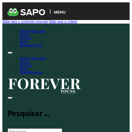
MENU
Saltar para o conteúdo principal
Saltar para o rodapé
Saúde & Bem-Estar
Cultura
Prazeres
Saúde
Viagens&Resorts
Saúde & Bem-Estar
Cultura
Prazeres
Saúde
Viagens&Resorts
Pesquisar ...
Pesquisar