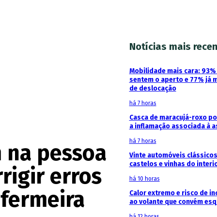
Notícias mais rece
Mobilidade mais cara: 93
sentem o aperto e 77% já 
de deslocação
há 7 horas
Casca de maracujá-roxo pod
a inflamação associada à 
há 7 horas
 na pessoa
Vinte automóveis clássicos
castelos e vinhas do interi
rigir erros
há 10 horas
nfermeira
Calor extremo e risco de in
ao volante que convém esq
há 12 horas