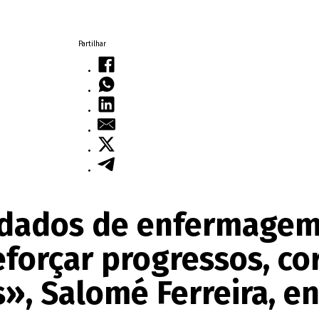
Partilhar
uidados de enfermagem
forçar progressos, cor
s», Salomé Ferreira, e