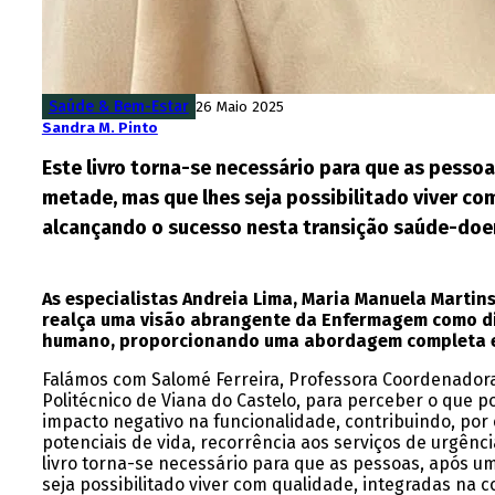
Saúde & Bem-Estar
26 Maio 2025
Sandra M. Pinto
Este livro torna-se necessário para que as pesso
metade, mas que lhes seja possibilitado viver co
alcançando o sucesso nesta transição saúde-do
As especialistas Andreia Lima, Maria Manuela Martin
realça uma visão abrangente da Enfermagem como disc
humano, proporcionando uma abordagem completa e 
Falámos com Salomé Ferreira, Professora Coordenadora
Politécnico de Viana do Castelo, para perceber o que p
impacto negativo na funcionalidade, contribuindo, por
potenciais de vida, recorrência aos serviços de urgênci
livro torna-se necessário para que as pessoas, após u
seja possibilitado viver com qualidade, integradas na