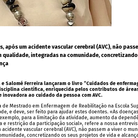
as, após um acidente vascular cerebral (AVC), não pass
m qualidade, integradas na comunidade, concretizando 
ença
s e Salomé Ferreira lançaram o livro “Cuidados de enferm
iplina científica, enriquecida pelos contributos de área
inovadora ao cuidado da pessoa com AVC.
 de Mestrado em Enfermagem de Reabilitação na Escola Supe
ode, e deve, ser feito para ajudar estes doentes. «As doenç
 exemplo, para a limitação da atividade, aumento da depend
a e restrição da participação social», refere a nossa entrev
m acidente vascular cerebral (AVC), não passem a viver o mu
 comunidade, concretizando os seus projetos de vida e alcan