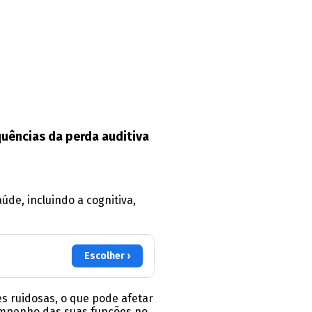
quências da perda auditiva
de, incluindo a cognitiva,
Escolher ›
 ruidosas, o que pode afetar
sempenho das suas funções no