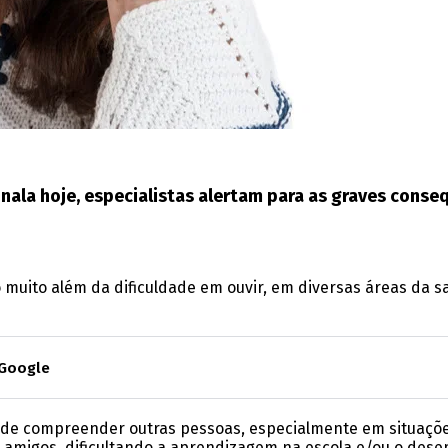
inala hoje, especialistas alertam para as graves conse
uito além da dificuldade em ouvir, em diversas áreas da saú
 Google
de compreender outras pessoas, especialmente em situações
s amigos, dificultando a aprendizagem na escola e/ou o de