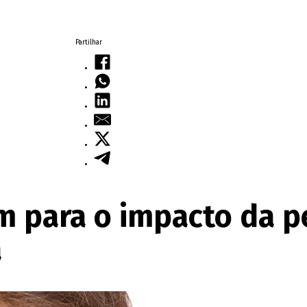
Partilhar
am para o impacto da 
a