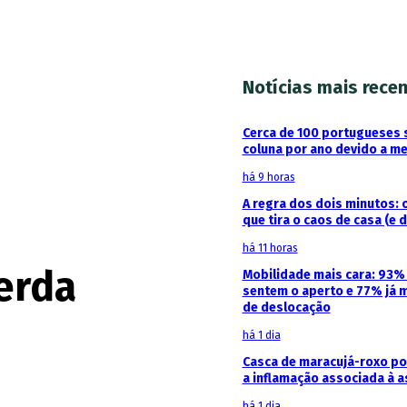
Notícias mais rece
Cerca de 100 portugueses 
coluna por ano devido a m
há 9 horas
A regra dos dois minutos: 
que tira o caos de casa (e 
há 11 horas
perda
Mobilidade mais cara: 93
sentem o aperto e 77% já 
de deslocação
há 1 dia
Casca de maracujá-roxo pod
a inflamação associada à 
há 1 dia