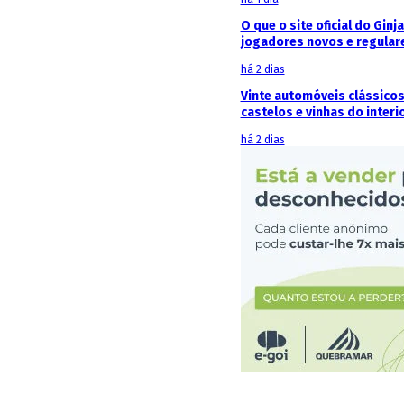
O que o site oficial do Ginj
jogadores novos e regular
há 2 dias
Vinte automóveis clássicos
castelos e vinhas do interi
há 2 dias