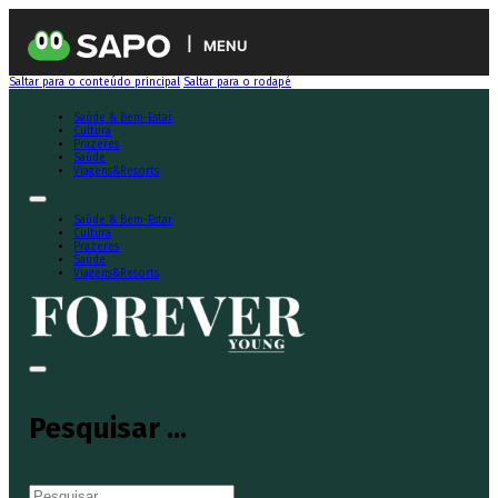
MENU
Saltar para o conteúdo principal
Saltar para o rodapé
Saúde & Bem-Estar
Cultura
Prazeres
Saúde
Viagens&Resorts
Saúde & Bem-Estar
Cultura
Prazeres
Saúde
Viagens&Resorts
Pesquisar ...
Pesquisar