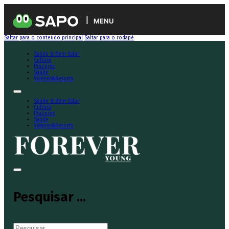
MENU
Saltar para o conteúdo principal
Saltar para o rodapé
Saúde & Bem-Estar
Cultura
Prazeres
Saúde
Viagens&Resorts
Saúde & Bem-Estar
Cultura
Prazeres
Saúde
Viagens&Resorts
Pesquisar ...
Pesquisar