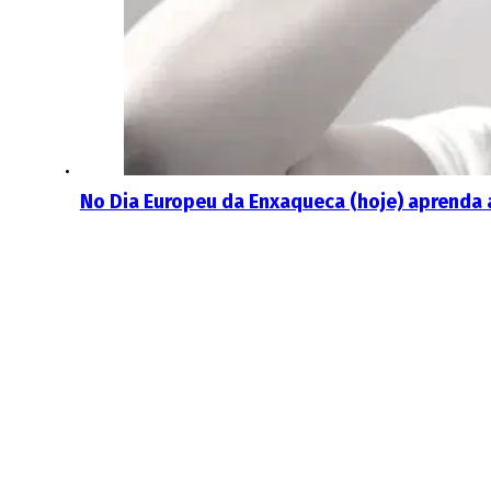
No Dia Europeu da Enxaqueca (hoje) aprenda 