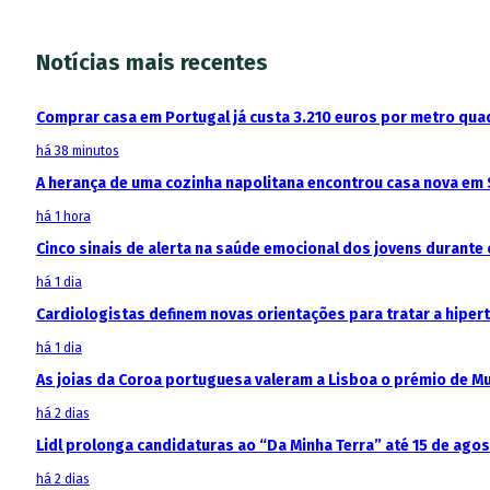
Notícias mais recentes
Comprar casa em Portugal já custa 3.210 euros por metro qua
há 38 minutos
A herança de uma cozinha napolitana encontrou casa nova em 
há 1 hora
Cinco sinais de alerta na saúde emocional dos jovens durante 
há 1 dia
Cardiologistas definem novas orientações para tratar a hipe
há 1 dia
As joias da Coroa portuguesa valeram a Lisboa o prémio de M
há 2 dias
Lidl prolonga candidaturas ao “Da Minha Terra” até 15 de ago
há 2 dias