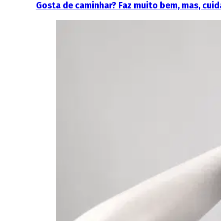
Gosta de caminhar? Faz muito bem, mas, cuid