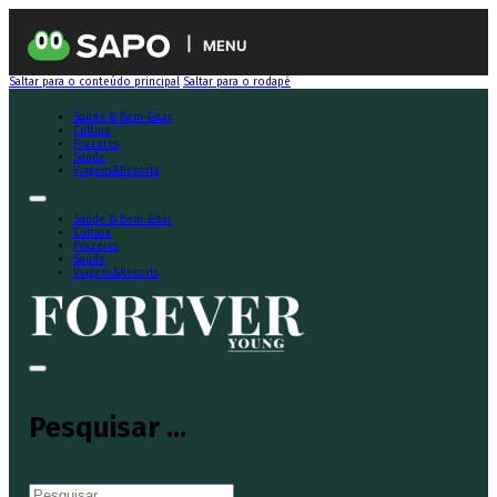
MENU
Saltar para o conteúdo principal
Saltar para o rodapé
Saúde & Bem-Estar
Cultura
Prazeres
Saúde
Viagens&Resorts
Saúde & Bem-Estar
Cultura
Prazeres
Saúde
Viagens&Resorts
Pesquisar ...
Pesquisar