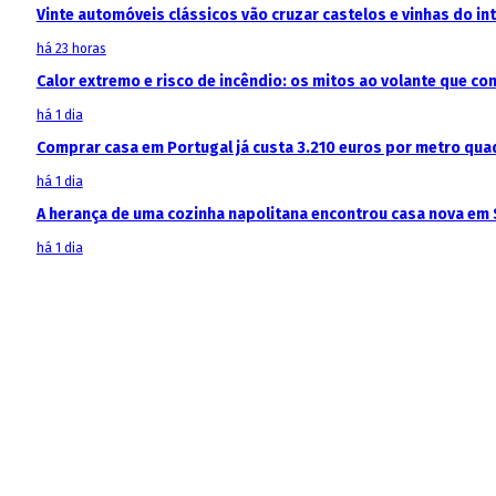
Vinte automóveis clássicos vão cruzar castelos e vinhas do in
há 23 horas
Calor extremo e risco de incêndio: os mitos ao volante que c
há 1 dia
Comprar casa em Portugal já custa 3.210 euros por metro qua
há 1 dia
A herança de uma cozinha napolitana encontrou casa nova em 
há 1 dia