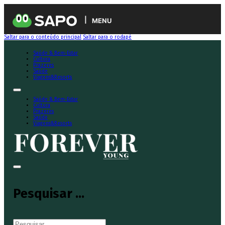
MENU
Saltar para o conteúdo principal
Saltar para o rodapé
Saúde & Bem-Estar
Cultura
Prazeres
Saúde
Viagens&Resorts
Saúde & Bem-Estar
Cultura
Prazeres
Saúde
Viagens&Resorts
Pesquisar ...
Pesquisar