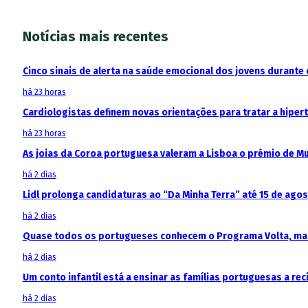
Notícias mais recentes
Cinco sinais de alerta na saúde emocional dos jovens durante 
há 23 horas
Cardiologistas definem novas orientações para tratar a hipe
há 23 horas
As joias da Coroa portuguesa valeram a Lisboa o prémio de M
há 2 dias
Lidl prolonga candidaturas ao “Da Minha Terra” até 15 de ago
há 2 dias
Quase todos os portugueses conhecem o Programa Volta, mas
há 2 dias
Um conto infantil está a ensinar as famílias portuguesas a recic
há 2 dias