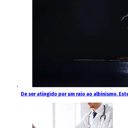
De ser atingido por um raio ao albinismo. E