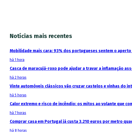
Notícias mais recentes
Mobilidade mais cara: 93% dos portugueses sentem o aperto
há 1 hora
Casca de maracujá-roxo pode ajudar a travar a inflamação as
há 2 horas
Vinte automóveis clássicos vão cruzar castelos e vinhas do in
há 5 horas
Calor extremo e risco de incêndio: os mitos ao volante que c
há 7 horas
Comprar casa em Portugal já custa 3.210 euros por metro qua
há 8 horas