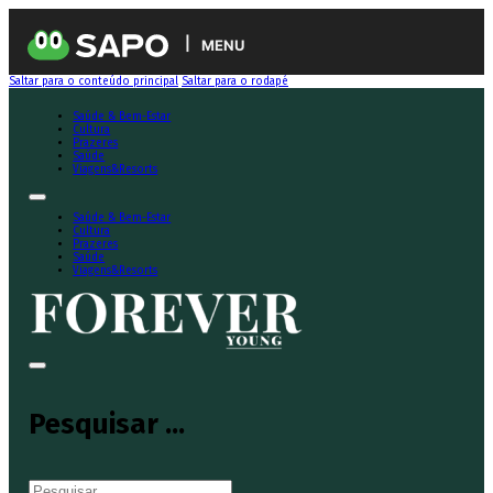
MENU
Saltar para o conteúdo principal
Saltar para o rodapé
Saúde & Bem-Estar
Cultura
Prazeres
Saúde
Viagens&Resorts
Saúde & Bem-Estar
Cultura
Prazeres
Saúde
Viagens&Resorts
Pesquisar ...
Pesquisar