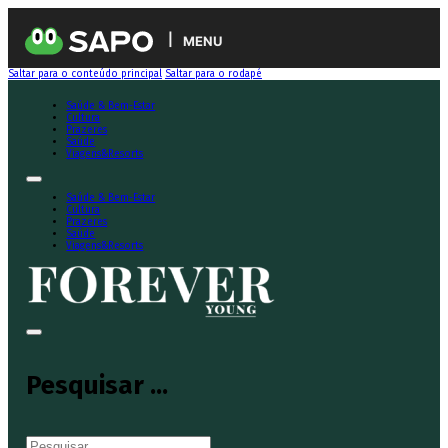
MENU
Saltar para o conteúdo principal
Saltar para o rodapé
Saúde & Bem-Estar
Cultura
Prazeres
Saúde
Viagens&Resorts
Saúde & Bem-Estar
Cultura
Prazeres
Saúde
Viagens&Resorts
Pesquisar ...
Pesquisar