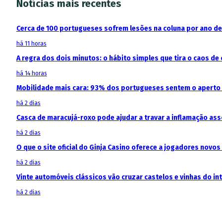
Notícias mais recentes
Cerca de 100 portugueses sofrem lesões na coluna por ano d
há 11 horas
A regra dos dois minutos: o hábito simples que tira o caos de 
há 14 horas
Mobilidade mais cara: 93% dos portugueses sentem o aperto
há 2 dias
Casca de maracujá-roxo pode ajudar a travar a inflamação as
há 2 dias
O que o site oficial do Ginja Casino oferece a jogadores novos
há 2 dias
Vinte automóveis clássicos vão cruzar castelos e vinhas do in
há 2 dias