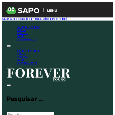
MENU
Saltar para o conteúdo principal
Saltar para o rodapé
Saúde & Bem-Estar
Cultura
Prazeres
Saúde
Viagens&Resorts
Saúde & Bem-Estar
Cultura
Prazeres
Saúde
Viagens&Resorts
Pesquisar ...
Pesquisar