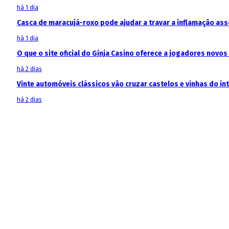
há 1 dia
Casca de maracujá-roxo pode ajudar a travar a inflamação as
há 1 dia
O que o site oficial do Ginja Casino oferece a jogadores novos
há 2 dias
Vinte automóveis clássicos vão cruzar castelos e vinhas do in
há 2 dias