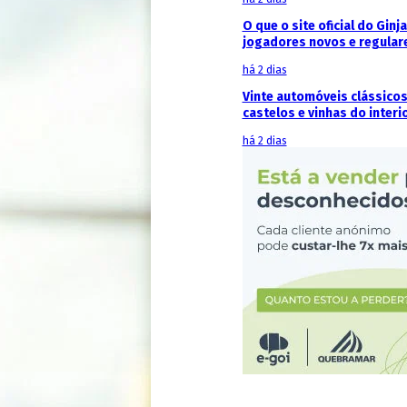
O que o site oficial do Ginj
jogadores novos e regular
há 2 dias
Vinte automóveis clássicos
castelos e vinhas do interi
há 2 dias