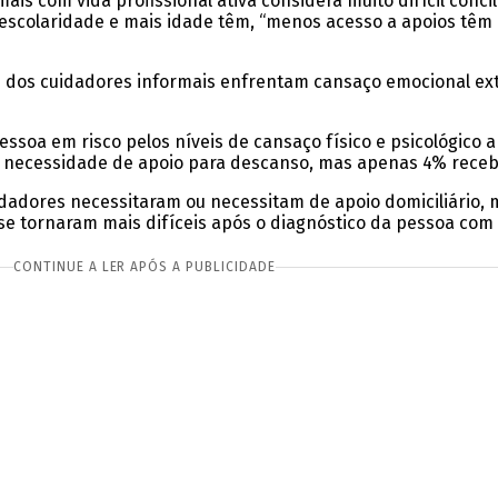
s com vida profissional ativa considera muito difícil concil
s escolaridade e mais idade têm, “menos acesso a apoios tê
0% dos cuidadores informais enfrentam cansaço emocional e
oa em risco pelos níveis de cansaço físico e psicológico a q
m necessidade de apoio para descanso, mas apenas 4% receb
dadores necessitaram ou necessitam de apoio domiciliário,
se tornaram mais difíceis após o diagnóstico da pessoa com
CONTINUE A LER APÓS A PUBLICIDADE