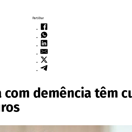
Partilhar
a com demência têm c
uros