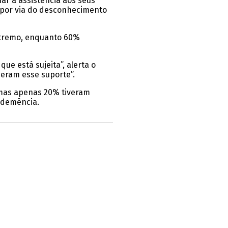
iar a assistência aos seus
m por via do desconhecimento
xtremo, enquanto 60%
ue está sujeita”, alerta o
eram esse suporte”.
 mas apenas 20% tiveram
 demência.