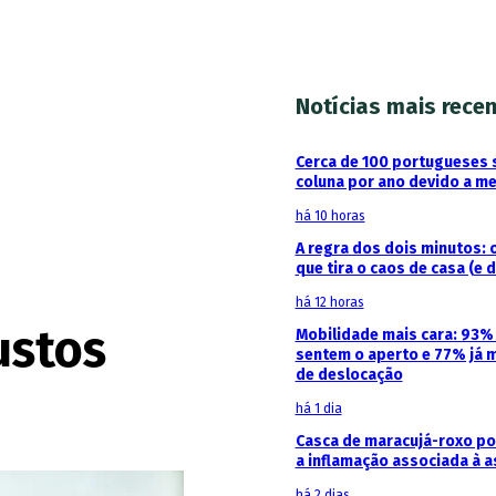
Notícias mais rece
Cerca de 100 portugueses 
coluna por ano devido a m
há 10 horas
A regra dos dois minutos: 
que tira o caos de casa (e 
há 12 horas
ustos
Mobilidade mais cara: 93
sentem o aperto e 77% já 
de deslocação
há 1 dia
Casca de maracujá-roxo pod
a inflamação associada à 
há 2 dias