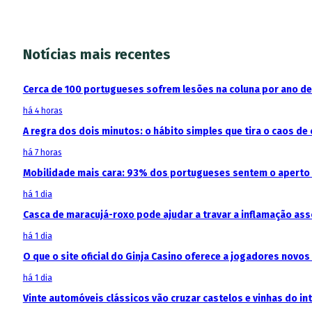
Notícias mais recentes
Cerca de 100 portugueses sofrem lesões na coluna por ano d
há 4 horas
A regra dos dois minutos: o hábito simples que tira o caos de 
há 7 horas
Mobilidade mais cara: 93% dos portugueses sentem o aperto
há 1 dia
Casca de maracujá-roxo pode ajudar a travar a inflamação as
há 1 dia
O que o site oficial do Ginja Casino oferece a jogadores novos
há 1 dia
Vinte automóveis clássicos vão cruzar castelos e vinhas do in