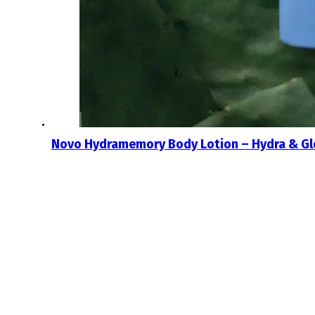
Novo Hydramemory Body Lotion – Hydra & G