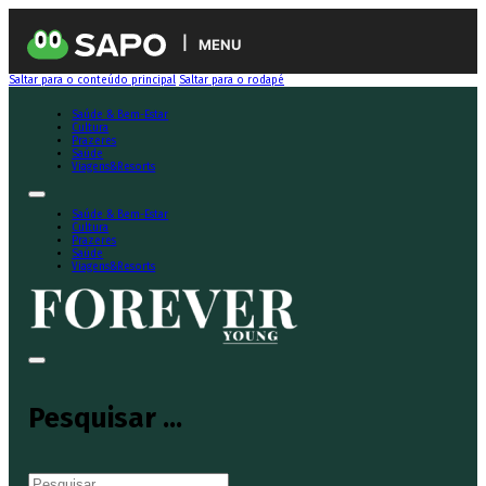
MENU
Saltar para o conteúdo principal
Saltar para o rodapé
Saúde & Bem-Estar
Cultura
Prazeres
Saúde
Viagens&Resorts
Saúde & Bem-Estar
Cultura
Prazeres
Saúde
Viagens&Resorts
Pesquisar ...
Pesquisar