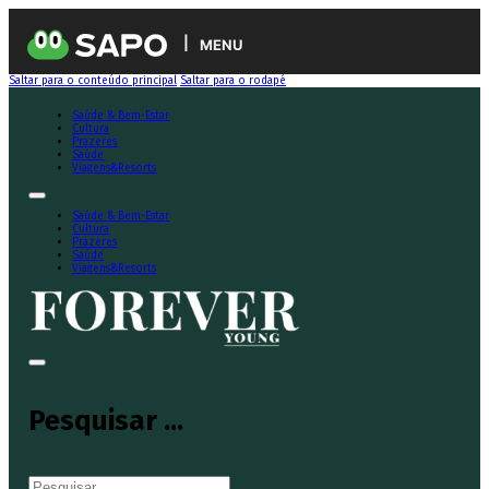
MENU
Saltar para o conteúdo principal
Saltar para o rodapé
Saúde & Bem-Estar
Cultura
Prazeres
Saúde
Viagens&Resorts
Saúde & Bem-Estar
Cultura
Prazeres
Saúde
Viagens&Resorts
Pesquisar ...
Pesquisar