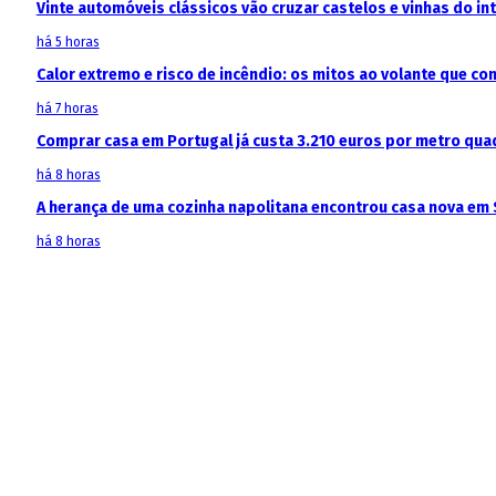
Vinte automóveis clássicos vão cruzar castelos e vinhas do in
há 5 horas
Calor extremo e risco de incêndio: os mitos ao volante que c
há 7 horas
Comprar casa em Portugal já custa 3.210 euros por metro qua
há 8 horas
A herança de uma cozinha napolitana encontrou casa nova em 
há 8 horas