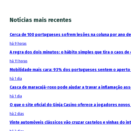
Notícias mais recentes
Cerca de 100 portugueses sofrem lesões na coluna por ano d
há 9 horas
A regra dos dois minutos: o hábito simples que tira o caos de 
há 11 horas
Mobilidade mais cara: 93% dos portugueses sentem o aperto
há 1 dia
Casca de maracujá-roxo pode ajudar a travar a inflamação as
há 1 dia
O que o site oficial do Ginja Casino oferece a jogadores novos
há 2 dias
Vinte automóveis clássicos vão cruzar castelos e vinhas do in