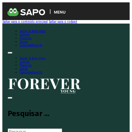
MENU
Saltar para o conteúdo principal
Saltar para o rodapé
Saúde & Bem-Estar
Cultura
Prazeres
Saúde
Viagens&Resorts
Saúde & Bem-Estar
Cultura
Prazeres
Saúde
Viagens&Resorts
Pesquisar ...
Pesquisar