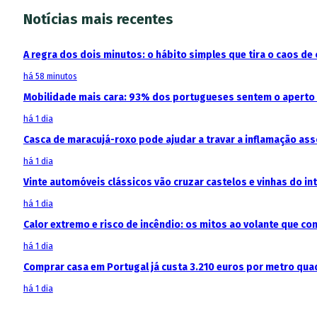
Notícias mais recentes
A regra dos dois minutos: o hábito simples que tira o caos de 
há 58 minutos
Mobilidade mais cara: 93% dos portugueses sentem o aperto
há 1 dia
Casca de maracujá-roxo pode ajudar a travar a inflamação as
há 1 dia
Vinte automóveis clássicos vão cruzar castelos e vinhas do in
há 1 dia
Calor extremo e risco de incêndio: os mitos ao volante que c
há 1 dia
Comprar casa em Portugal já custa 3.210 euros por metro qua
há 1 dia