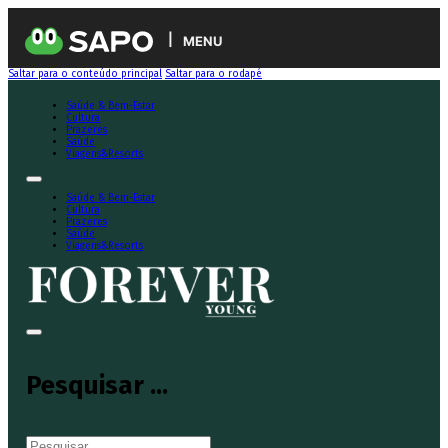
MENU
Saltar para o conteúdo principal
Saltar para o rodapé
Saúde & Bem-Estar
Cultura
Prazeres
Saúde
Viagens&Resorts
Saúde & Bem-Estar
Cultura
Prazeres
Saúde
Viagens&Resorts
Pesquisar ...
Pesquisar