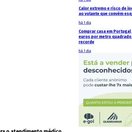
Calor extremo e risco de in
ao volante que convém esq
há 1 dia
Comprar casa em Portugal j
euros por metro quadrado 
recorde
há 1 dia
para o atendimento médico