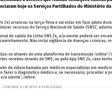
nunciaram hoje os Serviços Partilhados do Ministério d
 24) arrancou na terça-feira e vai estar em fase piloto dur
otimizar recursos do Serviço Nacional de Saúde (SNS)”, adi
ssional de saúde da Linha SNS 24, o/a utente poderá ser enc
encaminhamento. Não inclui vigilância de doenças crónicas, 
za-se através de uma plataforma de transmissão ‘online’ (‘s
utentes recebeu através de SMS, ou pela App SNS 24, caso tenh
avés de videochamada por médicos especialistas em medicina
s fazer o diagnóstico médico e, se necessário, proceder à p
/a utente”, refere.
CONTINUE A LER APÓS A PUBLICIDADE