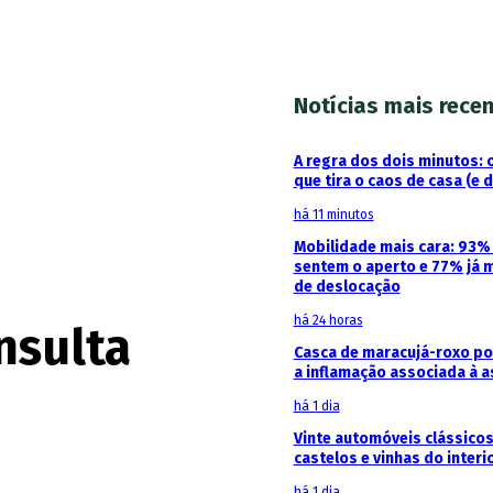
Notícias mais rece
A regra dos dois minutos: 
que tira o caos de casa (e 
há 11 minutos
Mobilidade mais cara: 93
sentem o aperto e 77% já 
de deslocação
há 24 horas
nsulta
Casca de maracujá-roxo pod
a inflamação associada à 
há 1 dia
Vinte automóveis clássicos
castelos e vinhas do interi
há 1 dia