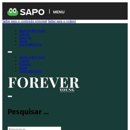
MENU
Saltar para o conteúdo principal
Saltar para o rodapé
Saúde & Bem-Estar
Cultura
Prazeres
Saúde
Viagens&Resorts
Saúde & Bem-Estar
Cultura
Prazeres
Saúde
Viagens&Resorts
Pesquisar ...
Pesquisar