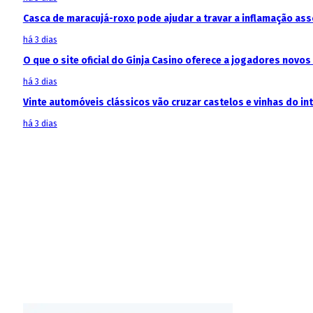
Casca de maracujá-roxo pode ajudar a travar a inflamação as
há 3 dias
O que o site oficial do Ginja Casino oferece a jogadores novos
há 3 dias
Vinte automóveis clássicos vão cruzar castelos e vinhas do in
há 3 dias