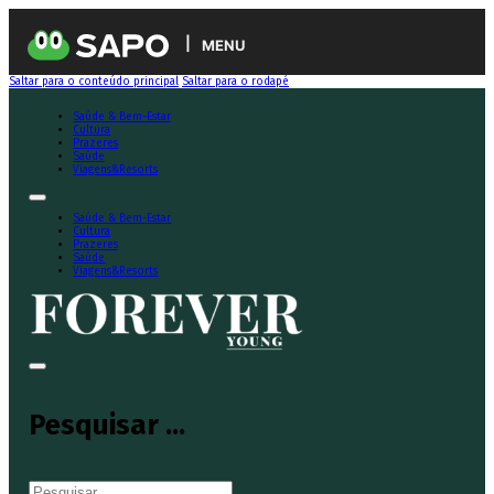
MENU
Saltar para o conteúdo principal
Saltar para o rodapé
Saúde & Bem-Estar
Cultura
Prazeres
Saúde
Viagens&Resorts
Saúde & Bem-Estar
Cultura
Prazeres
Saúde
Viagens&Resorts
Pesquisar ...
Pesquisar