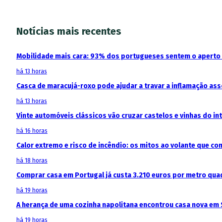
Notícias mais recentes
Mobilidade mais cara: 93% dos portugueses sentem o aperto
há 13 horas
Casca de maracujá-roxo pode ajudar a travar a inflamação as
há 13 horas
Vinte automóveis clássicos vão cruzar castelos e vinhas do in
há 16 horas
Calor extremo e risco de incêndio: os mitos ao volante que c
há 18 horas
Comprar casa em Portugal já custa 3.210 euros por metro qua
há 19 horas
A herança de uma cozinha napolitana encontrou casa nova em 
há 19 horas