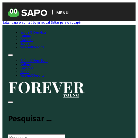
MENU
Saltar para o conteúdo principal
Saltar para o rodapé
Saúde & Bem-Estar
Cultura
Prazeres
Saúde
Viagens&Resorts
Saúde & Bem-Estar
Cultura
Prazeres
Saúde
Viagens&Resorts
Pesquisar ...
Pesquisar