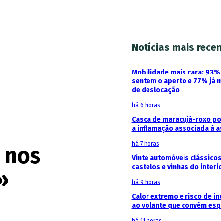
Notícias mais rece
Mobilidade mais cara: 93
sentem o aperto e 77% já 
de deslocação
há 6 horas
Casca de maracujá-roxo pod
a inflamação associada à 
há 7 horas
 nos
Vinte automóveis clássicos
castelos e vinhas do interi
»
há 9 horas
Calor extremo e risco de in
ao volante que convém esq
há 11 horas