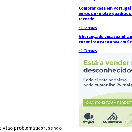
Comprar casa em Portugal j
euros por metro quadrado 
recorde
há 12 horas
A herança de uma cozinha 
encontrou casa nova em Se
há 13 horas
do «tão problemático», sendo