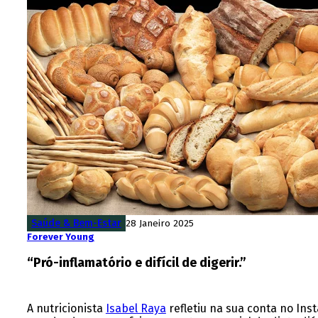
Saúde & Bem-Estar
28 Janeiro 2025
Forever Young
“Pró-inflamatório e difícil de digerir.”
A nutricionista
Isabel Raya
refletiu na sua conta no In