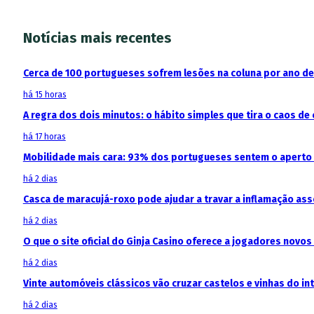
Notícias mais recentes
Cerca de 100 portugueses sofrem lesões na coluna por ano d
há 15 horas
A regra dos dois minutos: o hábito simples que tira o caos de 
há 17 horas
Mobilidade mais cara: 93% dos portugueses sentem o aperto
há 2 dias
Casca de maracujá-roxo pode ajudar a travar a inflamação as
há 2 dias
O que o site oficial do Ginja Casino oferece a jogadores novos
há 2 dias
Vinte automóveis clássicos vão cruzar castelos e vinhas do in
há 2 dias