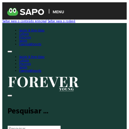
MENU
Saltar para o conteúdo principal
Saltar para o rodapé
Saúde & Bem-Estar
Cultura
Prazeres
Saúde
Viagens&Resorts
Saúde & Bem-Estar
Cultura
Prazeres
Saúde
Viagens&Resorts
Pesquisar ...
Pesquisar