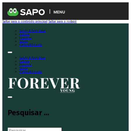
MENU
Saltar para o conteúdo principal
Saltar para o rodapé
Saúde & Bem-Estar
Cultura
Prazeres
Saúde
Viagens&Resorts
Saúde & Bem-Estar
Cultura
Prazeres
Saúde
Viagens&Resorts
Pesquisar ...
Pesquisar