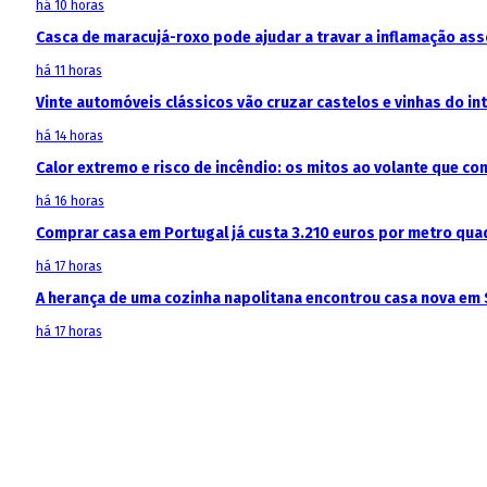
há 10 horas
Casca de maracujá-roxo pode ajudar a travar a inflamação as
há 11 horas
Vinte automóveis clássicos vão cruzar castelos e vinhas do in
há 14 horas
Calor extremo e risco de incêndio: os mitos ao volante que c
há 16 horas
Comprar casa em Portugal já custa 3.210 euros por metro qua
há 17 horas
A herança de uma cozinha napolitana encontrou casa nova em 
há 17 horas