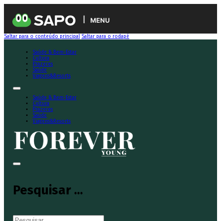
MENU
Saltar para o conteúdo principal
Saltar para o rodapé
Saúde & Bem-Estar
Cultura
Prazeres
Saúde
Viagens&Resorts
Saúde & Bem-Estar
Cultura
Prazeres
Saúde
Viagens&Resorts
Pesquisar ...
Pesquisar