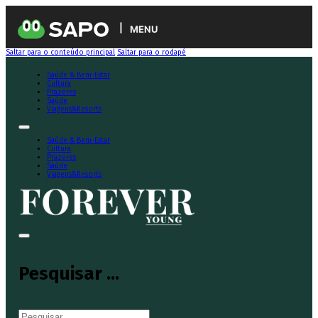
MENU
Saltar para o conteúdo principal
Saltar para o rodapé
Saúde & Bem-Estar
Cultura
Prazeres
Saúde
Viagens&Resorts
Saúde & Bem-Estar
Cultura
Prazeres
Saúde
Viagens&Resorts
Pesquisar ...
Pesquisar