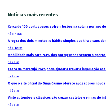
Notícias mais recentes
Cerca de 100 portugueses sofrem lesões na coluna por ano d
há 11 horas
A regra dos dois minutos: o hábito simples que tira o caos de 
há 13 horas
Mobilidade mais cara: 93% dos portugueses sentem o aperto
há 2 dias
Casca de maracujá-roxo pode ajudar a travar a inflamação as
há 2 dias
O que o site oficial do Ginja Casino oferece a jogadores novos
há 2 dias
Vinte automóveis clássicos vão cruzar castelos e vinhas do in
há 2 dias