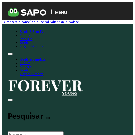
MENU
Saltar para o conteúdo principal
Saltar para o rodapé
Saúde & Bem-Estar
Cultura
Prazeres
Saúde
Viagens&Resorts
Saúde & Bem-Estar
Cultura
Prazeres
Saúde
Viagens&Resorts
Pesquisar ...
Pesquisar