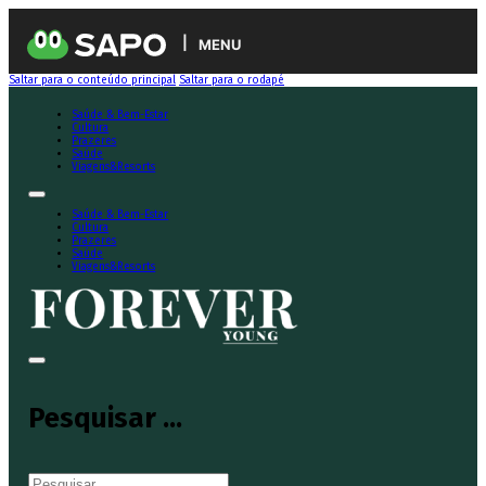
MENU
Saltar para o conteúdo principal
Saltar para o rodapé
Saúde & Bem-Estar
Cultura
Prazeres
Saúde
Viagens&Resorts
Saúde & Bem-Estar
Cultura
Prazeres
Saúde
Viagens&Resorts
Pesquisar ...
Pesquisar