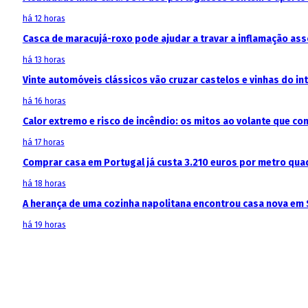
há 12 horas
Casca de maracujá-roxo pode ajudar a travar a inflamação as
há 13 horas
Vinte automóveis clássicos vão cruzar castelos e vinhas do in
há 16 horas
Calor extremo e risco de incêndio: os mitos ao volante que c
há 17 horas
Comprar casa em Portugal já custa 3.210 euros por metro qua
há 18 horas
A herança de uma cozinha napolitana encontrou casa nova em 
há 19 horas