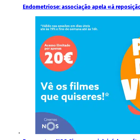
Endometriose: associação apela «à reposiçã