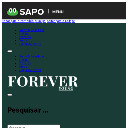
MENU
Saltar para o conteúdo principal
Saltar para o rodapé
Saúde & Bem-Estar
Cultura
Prazeres
Saúde
Viagens&Resorts
Saúde & Bem-Estar
Cultura
Prazeres
Saúde
Viagens&Resorts
Pesquisar ...
Pesquisar