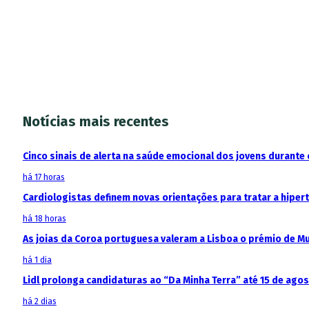
Notícias mais recentes
Cinco sinais de alerta na saúde emocional dos jovens durante 
há 17 horas
Cardiologistas definem novas orientações para tratar a hipe
há 18 horas
As joias da Coroa portuguesa valeram a Lisboa o prémio de M
há 1 dia
Lidl prolonga candidaturas ao “Da Minha Terra” até 15 de ago
há 2 dias