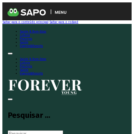
MENU
Saltar para o conteúdo principal
Saltar para o rodapé
Saúde & Bem-Estar
Cultura
Prazeres
Saúde
Viagens&Resorts
Saúde & Bem-Estar
Cultura
Prazeres
Saúde
Viagens&Resorts
Pesquisar ...
Pesquisar