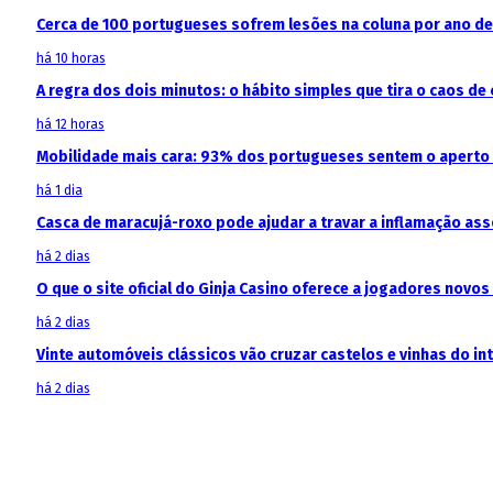
Cerca de 100 portugueses sofrem lesões na coluna por ano d
há 10 horas
A regra dos dois minutos: o hábito simples que tira o caos de 
há 12 horas
Mobilidade mais cara: 93% dos portugueses sentem o aperto
há 1 dia
Casca de maracujá-roxo pode ajudar a travar a inflamação as
há 2 dias
O que o site oficial do Ginja Casino oferece a jogadores novos
há 2 dias
Vinte automóveis clássicos vão cruzar castelos e vinhas do in
há 2 dias