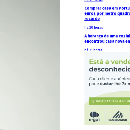
Comprar casa em Portug
euros por metro quadr
recorde
há 20 horas
A herança de uma cozin
encontrou casa nova e
há 21 horas