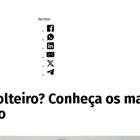
Partilhar
solteiro? Conheça os m
o