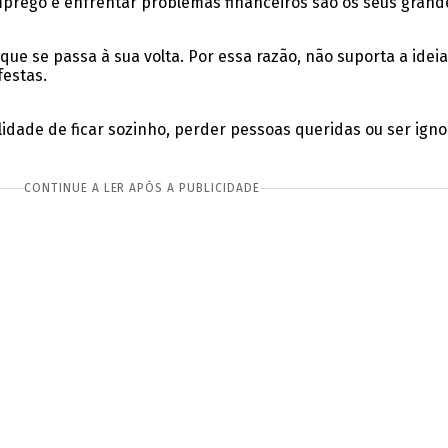
emprego e enfrentar problemas financeiros são os seus gran
que se passa à sua volta. Por essa razão, não suporta a ide
festas.
idade de ficar sozinho, perder pessoas queridas ou ser igno
CONTINUE A LER APÓS A PUBLICIDADE