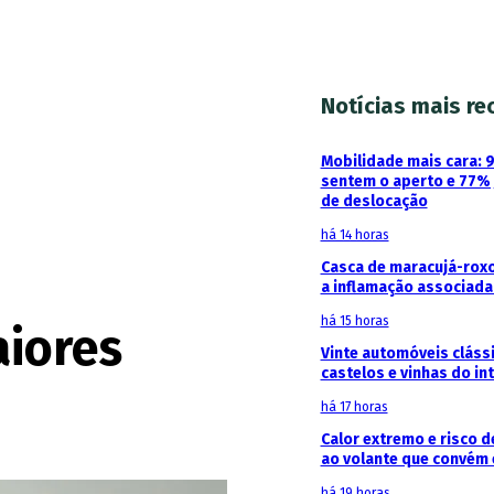
Notícias mais re
Mobilidade mais cara:
sentem o aperto e 77%
de deslocação
há 14 horas
Casca de maracujá-roxo
a inflamação associada
há 15 horas
aiores
Vinte automóveis cláss
castelos e vinhas do in
há 17 horas
Calor extremo e risco d
ao volante que convém
há 19 horas