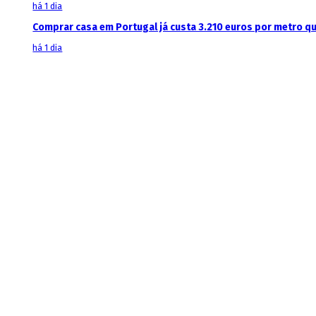
há 1 dia
Comprar casa em Portugal já custa 3.210 euros por metro q
há 1 dia