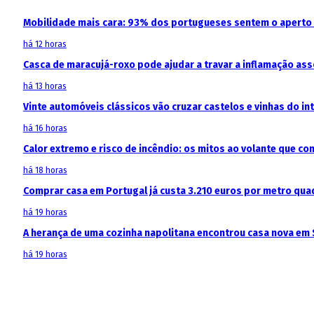
Mobilidade mais cara: 93% dos portugueses sentem o aperto
há 12 horas
Casca de maracujá-roxo pode ajudar a travar a inflamação as
há 13 horas
Vinte automóveis clássicos vão cruzar castelos e vinhas do in
há 16 horas
Calor extremo e risco de incêndio: os mitos ao volante que c
há 18 horas
Comprar casa em Portugal já custa 3.210 euros por metro qua
há 19 horas
A herança de uma cozinha napolitana encontrou casa nova em 
há 19 horas