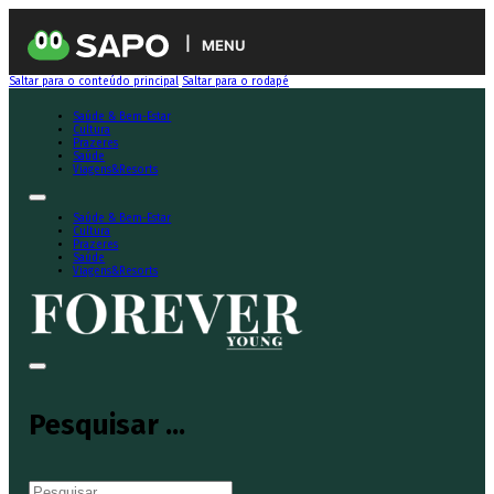
MENU
Saltar para o conteúdo principal
Saltar para o rodapé
Saúde & Bem-Estar
Cultura
Prazeres
Saúde
Viagens&Resorts
Saúde & Bem-Estar
Cultura
Prazeres
Saúde
Viagens&Resorts
Pesquisar ...
Pesquisar