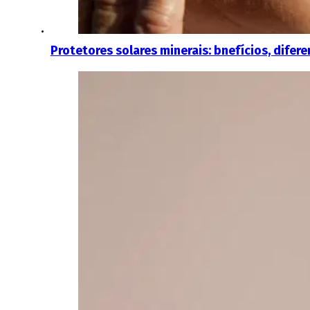
Protetores solares minerais: bnefícios, difere