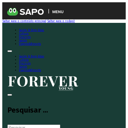
MENU
Saltar para o conteúdo principal
Saltar para o rodapé
Saúde & Bem-Estar
Cultura
Prazeres
Saúde
Viagens&Resorts
Saúde & Bem-Estar
Cultura
Prazeres
Saúde
Viagens&Resorts
Pesquisar ...
Pesquisar