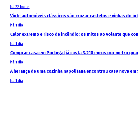
há 22 horas
Vinte automóveis clássicos vão cruzar castelos e vinhas do in
há 1 dia
Calor extremo e risco de incêndio: os mitos ao volante que c
há 1 dia
Comprar casa em Portugal já custa 3.210 euros por metro qua
há 1 dia
A herança de uma cozinha napolitana encontrou casa nova em 
há 1 dia