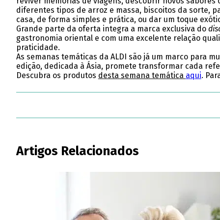
reviver memórias de viagens, descobrir novos sabores 
diferentes tipos de arroz e massa, biscoitos da sorte, 
casa, de forma simples e prática, ou dar um toque exóti
Grande parte da oferta integra a marca exclusiva do
dis
gastronomia oriental e com uma excelente relação qual
praticidade.
As semanas temáticas da ALDI são já um marco para mui
edição, dedicada à Ásia, promete transformar cada refe
Descubra os produtos
desta semana temática
aqui
. Par
Artigos Relacionados