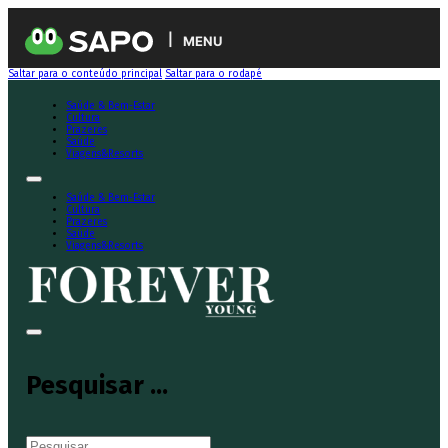
MENU
Saltar para o conteúdo principal
Saltar para o rodapé
Saúde & Bem-Estar
Cultura
Prazeres
Saúde
Viagens&Resorts
Saúde & Bem-Estar
Cultura
Prazeres
Saúde
Viagens&Resorts
Pesquisar ...
Pesquisar